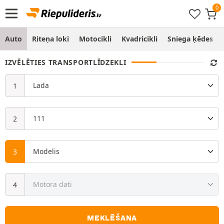
Auto
Riteņa loki
Motocikli
Kvadricikli
Sniega ķēdes
IZVĒLĒTIES TRANSPORTLĪDZEKLI
MEKLĒŠANA