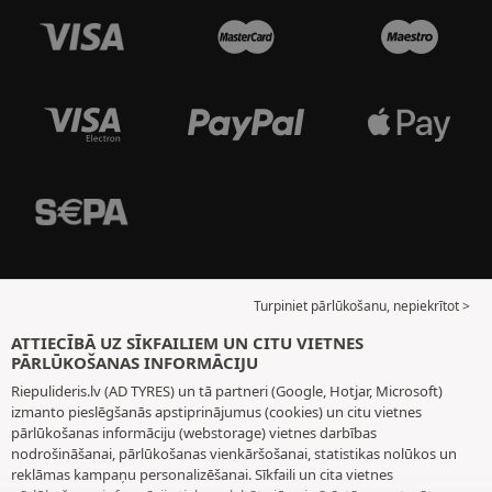
Turpiniet pārlūkošanu, nepiekrītot >
ATTIECĪBĀ UZ SĪKFAILIEM UN CITU VIETNES
PĀRLŪKOŠANAS INFORMĀCIJU
Riepulideris.lv (AD TYRES) un tā partneri (Google, Hotjar, Microsoft)
izmanto pieslēgšanās apstiprinājumus (cookies) un citu vietnes
pārlūkošanas informāciju (webstorage) vietnes darbības
nodrošināšanai, pārlūkošanas vienkāršošanai, statistikas nolūkos un
reklāmas kampaņu personalizēšanai. Sīkfaili un cita vietnes