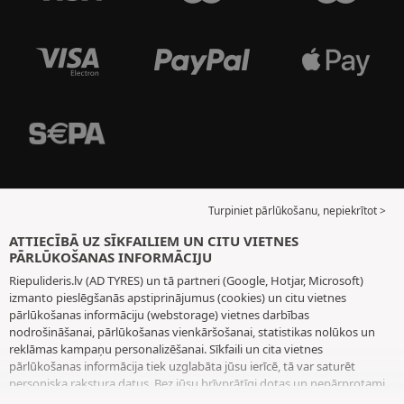
Turpiniet pārlūkošanu, nepiekrītot >
ATTIECĪBĀ UZ SĪKFAILIEM UN CITU VIETNES
PĀRLŪKOŠANAS INFORMĀCIJU
Riepulideris.lv (AD TYRES) un tā partneri (Google, Hotjar, Microsoft)
izmanto pieslēgšanās apstiprinājumus (cookies) un citu vietnes
pārlūkošanas informāciju (webstorage) vietnes darbības
nodrošināšanai, pārlūkošanas vienkāršošanai, statistikas nolūkos un
reklāmas kampaņu personalizēšanai. Sīkfaili un cita vietnes
pārlūkošanas informācija tiek uzglabāta jūsu ierīcē, tā var saturēt
personiska rakstura datus. Bez jūsu brīvprātīgi dotas un nepārprotami
paustas piekrišanas mēs neizvietojam nekādus sīkfailus vai citu vietnes