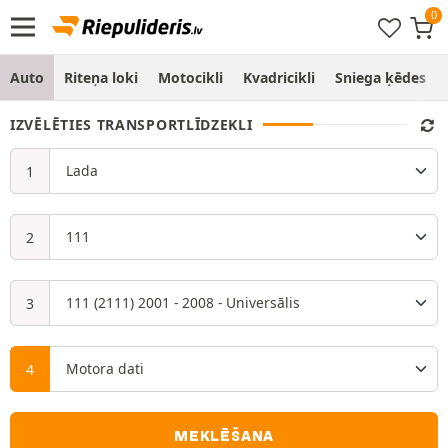
Auto
Riteņa loki
Motocikli
Kvadricikli
Sniega ķēdes
IZVĒLĒTIES TRANSPORTLĪDZEKLI
MEKLĒŠANA