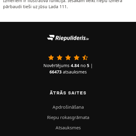
Izmēriem ir ilustratīva funkcija. Iesakām veikt riepu izmēra
pārbaudi tieši uz jūsu Lada 111.
Novērtējums
4.84
no
5
|
66473
atsauksmes
ĀTRĀS SAITES
Apdrošināšana
Riepu rokasgrāmata
Atsauksmes