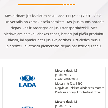
Mēs aicinām jūs izvēlēties savu Lada 111 (2111) 2001 - 2008 -
Universālis no zemāk esošā saraksta. Tas ļaus mums norādīt
riepas, kas ir saderīgas ar jūsu transportlīdzekli. Mēs
piedāvājam ne tikai labākās cenas, bet arī ļoti plašu produktu
klāstu, lai apmierinātu jūsu vajadzības. Uzticieties mūsu
pieredzei, lai atrastu piemērotas riepas par izdevīgu cenu.
Motora dati: 1.5
Jauda: 91CV
Gads: 2001-2008
Motora litrāža: 1499
Degviela: Dzirkstelaizdedzes motors
Piedziņas riteņi: Front-wheel drive
Motora dati: 1.5
Jauda: 76CV