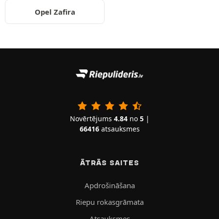
Opel Zafira
Novērtējums
4.84
no
5
|
66416
atsauksmes
ĀTRĀS SAITES
Apdrošināšana
Riepu rokasgrāmata
Atsauksmes