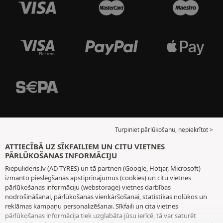
Turpiniet pārlūkošanu, nepiekrītot >
ATTIECĪBĀ UZ SĪKFAILIEM UN CITU VIETNES
PĀRLŪKOŠANAS INFORMĀCIJU
Riepulideris.lv (AD TYRES) un tā partneri (Google, Hotjar, Microsoft)
izmanto pieslēgšanās apstiprinājumus (cookies) un citu vietnes
pārlūkošanas informāciju (webstorage) vietnes darbības
nodrošināšanai, pārlūkošanas vienkāršošanai, statistikas nolūkos un
reklāmas kampaņu personalizēšanai. Sīkfaili un cita vietnes
pārlūkošanas informācija tiek uzglabāta jūsu ierīcē, tā var saturēt