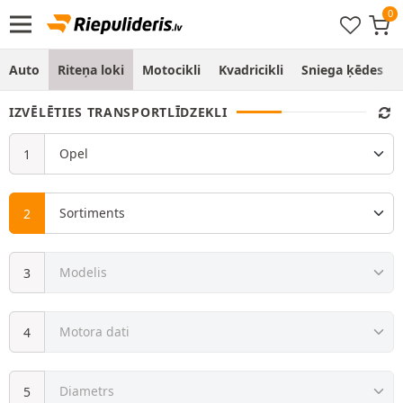
Auto
Riteņa loki
Motocikli
Kvadricikli
Sniega ķēdes
IZVĒLĒTIES TRANSPORTLĪDZEKLI