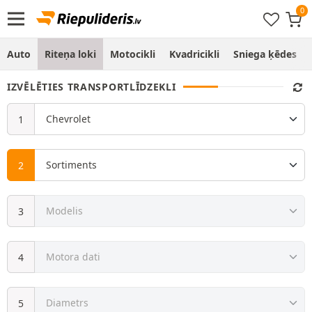
Auto
Riteņa loki
Motocikli
Kvadricikli
Sniega ķēdes
IZVĒLĒTIES TRANSPORTLĪDZEKLI