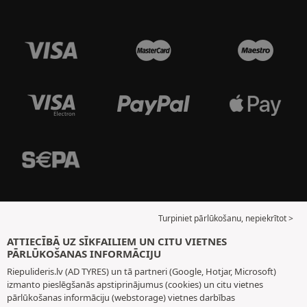
Turpiniet pārlūkošanu, nepiekrītot >
ATTIECĪBĀ UZ SĪKFAILIEM UN CITU VIETNES
PĀRLŪKOŠANAS INFORMĀCIJU
Riepulideris.lv (AD TYRES) un tā partneri (Google, Hotjar, Microsoft)
izmanto pieslēgšanās apstiprinājumus (cookies) un citu vietnes
pārlūkošanas informāciju (webstorage) vietnes darbības