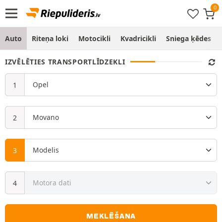
Auto
Riteņa loki
Motocikli
Kvadricikli
Sniega ķēdes
IZVĒLĒTIES TRANSPORTLĪDZEKLI
MEKLĒŠANA