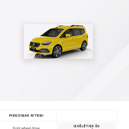
PIEDZIŅAS RITEŅI
IZVĒLĒTIES ŠO
front wheel drive