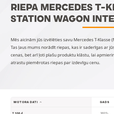
RIEPA MERCEDES T-K
STATION WAGON INT
Mēs aicinām jūs izvēlēties savu Mercedes T-Klasse 
Tas ļaus mums norādīt riepas, kas ir saderīgas ar jū
cenas, bet arī ļoti plašu produktu klāstu, lai apmieri
atrastu piemērotas riepas par izdevīgu cenu.
MOTORA DATI
GADS
T 108 d
2022-