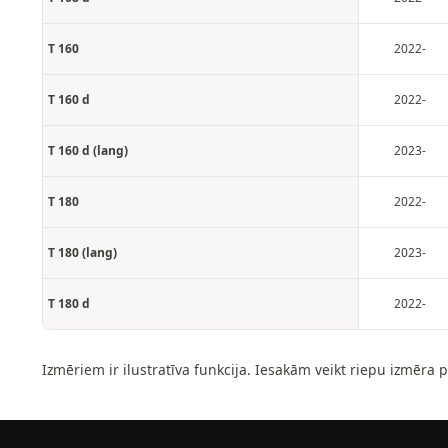
T 160
2022-
T 160 d
2022-
T 160 d (lang)
2023-
T 180
2022-
T 180 (lang)
2023-
T 180 d
2022-
Izmēriem ir ilustratīva funkcija. Iesakām veikt riepu izmēra 