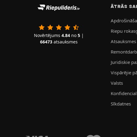
ĀTRĀS SA
Apdrošināš
Riepu rokas
Novērtējums
4.84
no
5
|
Atsauksmes
66473
atsauksmes
Remontdarbn
Juridiskie p
Vispārējie 
Valsts
Konfidenciali
Sīkdatnes