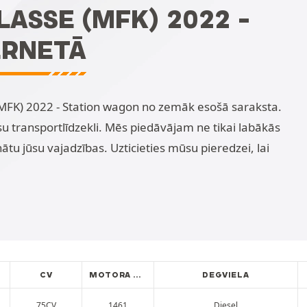
LASSE (MFK) 2022 -
ERNETĀ
(MFK) 2022 - Station wagon no zemāk esošā saraksta.
su transportlīdzekli. Mēs piedāvājam ne tikai labākās
nātu jūsu vajadzības. Uzticieties mūsu pieredzei, lai
CV
MOTORA LITRĀŽA
DEGVIELA
75CV
1461
Diesel