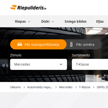
Riepas
Diski
Sniega ķēdes
Eļļas
Pēc transportlīdzekļa
Pēc izmēra
Zīmols
Sortiments
Sākums
Automobiļu riepu...
Mercedes
T-Klasse
(MFK) 20