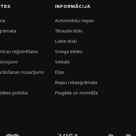
ITES
INFORMĀCIJA
ana
Automobiļu riepas
grāmata
Tērauda diski
Lietie diski
īcas reģistrēšana
Sniega ķēdes
aziņojumi
Veikals
pārdošanas nosacījumi
Eļļas
Riepu rokasgrāmata
tātes politika
Piegāde un montāža