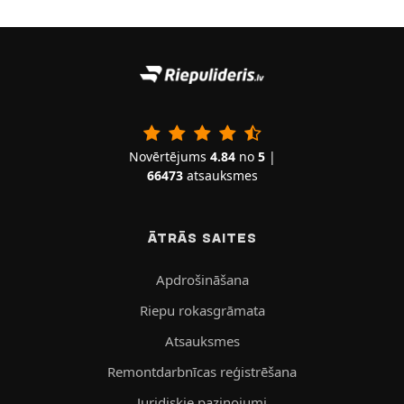
Novērtējums
4.84
no
5
|
66473
atsauksmes
ĀTRĀS SAITES
Apdrošināšana
Riepu rokasgrāmata
Atsauksmes
Remontdarbnīcas reģistrēšana
Juridiskie paziņojumi