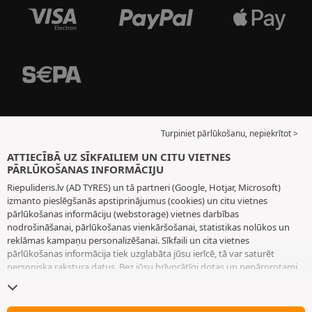
Turpiniet pārlūkošanu, nepiekrītot >
ATTIECĪBĀ UZ SĪKFAILIEM UN CITU VIETNES
PĀRLŪKOŠANAS INFORMĀCIJU
Riepulideris.lv (AD TYRES) un tā partneri (Google, Hotjar, Microsoft)
izmanto pieslēgšanās apstiprinājumus (cookies) un citu vietnes
pārlūkošanas informāciju (webstorage) vietnes darbības
nodrošināšanai, pārlūkošanas vienkāršošanai, statistikas nolūkos un
reklāmas kampaņu personalizēšanai. Sīkfaili un cita vietnes
pārlūkošanas informācija tiek uzglabāta jūsu ierīcē, tā var saturēt
personiska rakstura datus. Bez jūsu brīvprātīgi dotas un nepārprotami
paustas piekrišanas mēs neizvietojam nekādus sīkfailus vai citu vietnes
pārlūkošanas informāciju, izņemot to, kas nepieciešama vietnes
darbības nodrošināšanai. Mēs saglabājam jūsu izvēli 6 mēnešus ilgu