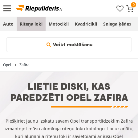
Auto
Riteņa loki
Motocikli
Kvadricikli
Sniega ķēdes
Veikt meklēšanu
Opel
Zafira
LIETIE DISKI, KAS
PAREDZĒTI OPEL ZAFIRA
Piešķiriet jaunu izskatu savam Opel transportlīdzeklim Zafira
izmantojot mūsu alumīnija riteņu loku katalogu. Lai uzzinātu,
kuri alumīnija riteņu loki ir savietojami ar jūsu Opel