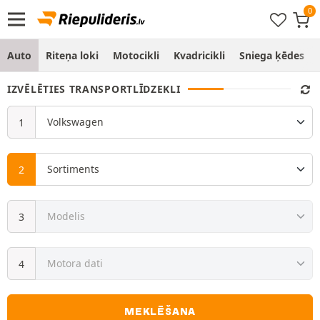
Auto
Riteņa loki
Motocikli
Kvadricikli
Sniega ķēdes
IZVĒLĒTIES TRANSPORTLĪDZEKLI
MEKLĒŠANA