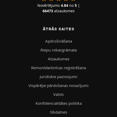
Novērtējums
4.84
no
5
|
66473
atsauksmes
ĀTRĀS SAITES
Apdrošināšana
Riepu rokasgrāmata
Atsauksmes
Remontdarbnīcas reģistrēšana
Juridiskie paziņojumi
Vispārējie pārdošanas nosacījumi
Valsts
Konfidencialitātes politika
Sīkdatnes