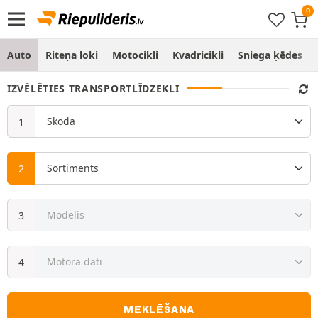
Auto
Riteņa loki
Motocikli
Kvadricikli
Sniega ķēdes
IZVĒLĒTIES TRANSPORTLĪDZEKLI
MEKLĒŠANA