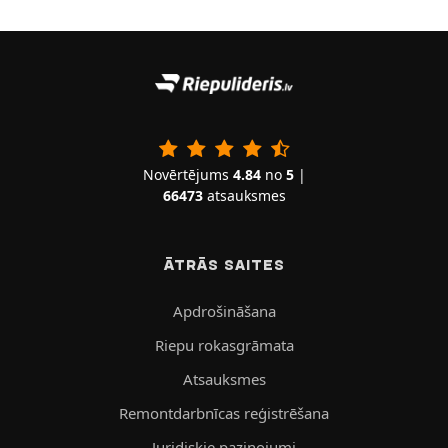
Novērtējums
4.84
no
5
|
66473
atsauksmes
ĀTRĀS SAITES
Apdrošināšana
Riepu rokasgrāmata
Atsauksmes
Remontdarbnīcas reģistrēšana
Juridiskie paziņojumi