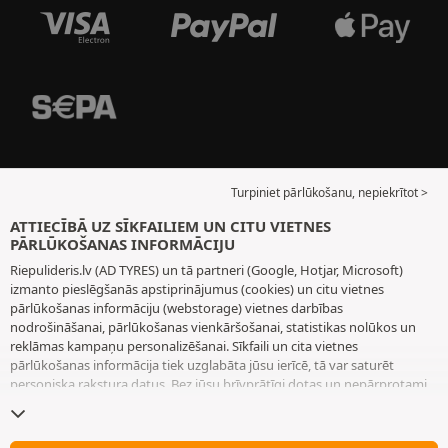
Turpiniet pārlūkošanu, nepiekrītot >
ATTIECĪBĀ UZ SĪKFAILIEM UN CITU VIETNES
PĀRLŪKOŠANAS INFORMĀCIJU
Riepulideris.lv (AD TYRES) un tā partneri (Google, Hotjar, Microsoft)
izmanto pieslēgšanās apstiprinājumus (cookies) un citu vietnes
pārlūkošanas informāciju (webstorage) vietnes darbības
nodrošināšanai, pārlūkošanas vienkāršošanai, statistikas nolūkos un
reklāmas kampaņu personalizēšanai. Sīkfaili un cita vietnes
pārlūkošanas informācija tiek uzglabāta jūsu ierīcē, tā var saturēt
personiska rakstura datus. Bez jūsu brīvprātīgi dotas un nepārprotami
paustas piekrišanas mēs neizvietojam nekādus sīkfailus vai citu vietnes
pārlūkošanas informāciju, izņemot to, kas nepieciešama vietnes
darbības nodrošināšanai. Mēs saglabājam jūsu izvēli 6 mēnešus ilgu