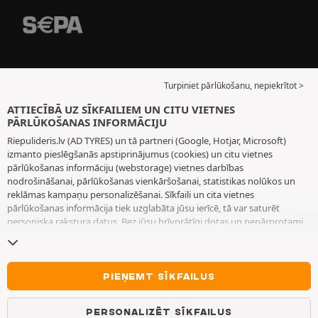
Turpiniet pārlūkošanu, nepiekrītot >
ATTIECĪBĀ UZ SĪKFAILIEM UN CITU VIETNES
PĀRLŪKOŠANAS INFORMĀCIJU
Riepulideris.lv (AD TYRES) un tā partneri (Google, Hotjar, Microsoft)
izmanto pieslēgšanās apstiprinājumus (cookies) un citu vietnes
pārlūkošanas informāciju (webstorage) vietnes darbības
nodrošināšanai, pārlūkošanas vienkāršošanai, statistikas nolūkos un
reklāmas kampaņu personalizēšanai. Sīkfaili un cita vietnes
pārlūkošanas informācija tiek uzglabāta jūsu ierīcē, tā var saturēt
personiska rakstura datus. Bez jūsu brīvprātīgi dotas un nepārprotami
paustas piekrišanas mēs neizvietojam nekādus sīkfailus vai citu vietnes
pārlūkošanas informāciju, izņemot to, kas nepieciešama vietnes
darbības nodrošināšanai. Mēs saglabājam jūsu izvēli 6 mēnešus ilgu
laiku periodu. Jūs varat jebkurā brīdī atsaukt savu piekrišanu, dodoties
PIEŅEMT SĪKFAILUS
uz lapu
Sīkfaili un cita vietnes pārlūkošanas informācija
. Jūs varat
izvēlēties turpināt pārlūkošanu bez piekrišanas sīkfailu un citas vietnes
PERSONALIZĒT SĪKFAILUS
pārlūkošanas informācijas izmantošanai. Atteikšanās neierobežo