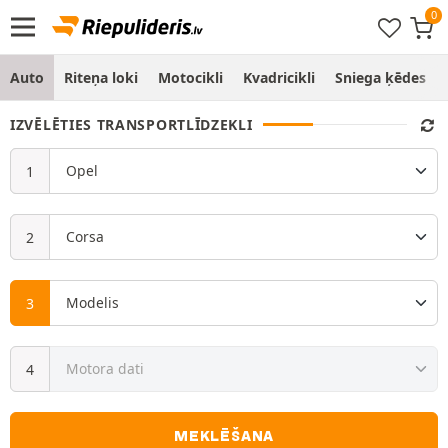
Auto
Riteņa loki
Motocikli
Kvadricikli
Sniega ķēdes
IZVĒLĒTIES TRANSPORTLĪDZEKLI
MEKLĒŠANA