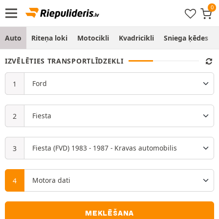
Auto
Riteņa loki
Motocikli
Kvadricikli
Sniega ķēdes
IZVĒLĒTIES TRANSPORTLĪDZEKLI
MEKLĒŠANA