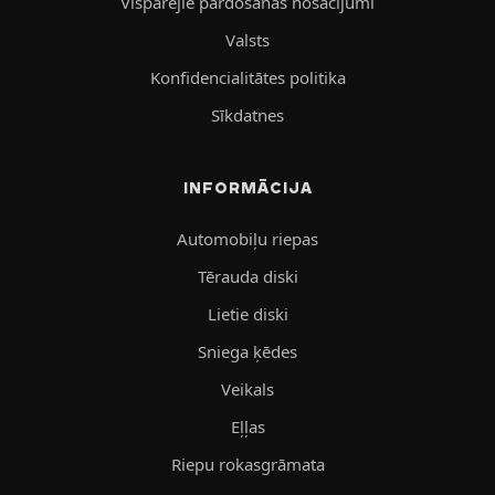
Vispārējie pārdošanas nosacījumi
Valsts
Konfidencialitātes politika
Sīkdatnes
INFORMĀCIJA
Automobiļu riepas
Tērauda diski
Lietie diski
Sniega ķēdes
Veikals
Eļļas
Riepu rokasgrāmata