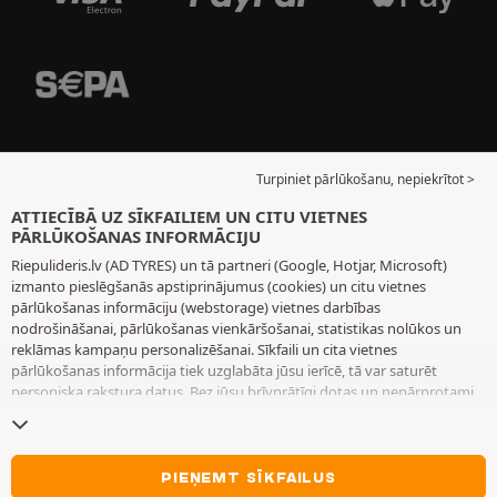
Turpiniet pārlūkošanu, nepiekrītot >
ATTIECĪBĀ UZ SĪKFAILIEM UN CITU VIETNES
PĀRLŪKOŠANAS INFORMĀCIJU
Riepulideris.lv (AD TYRES) un tā partneri (Google, Hotjar, Microsoft)
izmanto pieslēgšanās apstiprinājumus (cookies) un citu vietnes
pārlūkošanas informāciju (webstorage) vietnes darbības
nodrošināšanai, pārlūkošanas vienkāršošanai, statistikas nolūkos un
reklāmas kampaņu personalizēšanai. Sīkfaili un cita vietnes
pārlūkošanas informācija tiek uzglabāta jūsu ierīcē, tā var saturēt
personiska rakstura datus. Bez jūsu brīvprātīgi dotas un nepārprotami
paustas piekrišanas mēs neizvietojam nekādus sīkfailus vai citu vietnes
pārlūkošanas informāciju, izņemot to, kas nepieciešama vietnes
darbības nodrošināšanai. Mēs saglabājam jūsu izvēli 6 mēnešus ilgu
laiku periodu. Jūs varat jebkurā brīdī atsaukt savu piekrišanu, dodoties
PIEŅEMT SĪKFAILUS