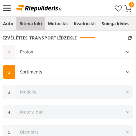
Auto
Riteņa loki
Motocikli
Kvadricikli
Sniega ķēdes
IZVĒLĒTIES TRANSPORTLĪDZEKLI