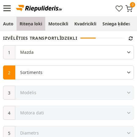
Auto
Riteņa loki
Motocikli
Kvadricikli
Sniega ķēdes
IZVĒLĒTIES TRANSPORTLĪDZEKLI