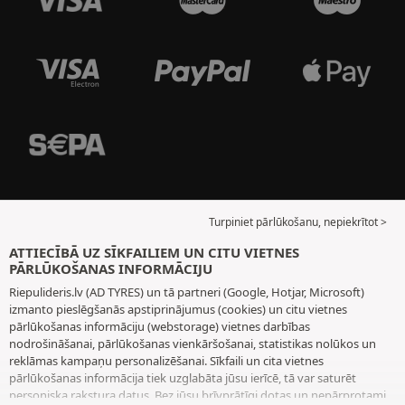
Turpiniet pārlūkošanu, nepiekrītot >
ATTIECĪBĀ UZ SĪKFAILIEM UN CITU VIETNES
PĀRLŪKOŠANAS INFORMĀCIJU
Riepulideris.lv (AD TYRES) un tā partneri (Google, Hotjar, Microsoft)
izmanto pieslēgšanās apstiprinājumus (cookies) un citu vietnes
pārlūkošanas informāciju (webstorage) vietnes darbības
nodrošināšanai, pārlūkošanas vienkāršošanai, statistikas nolūkos un
reklāmas kampaņu personalizēšanai. Sīkfaili un cita vietnes
pārlūkošanas informācija tiek uzglabāta jūsu ierīcē, tā var saturēt
personiska rakstura datus. Bez jūsu brīvprātīgi dotas un nepārprotami