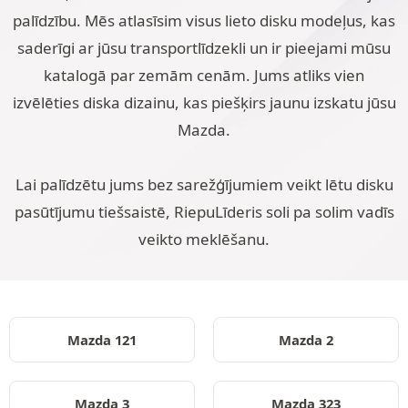
palīdzību. Mēs atlasīsim visus lieto disku modeļus, kas
saderīgi ar jūsu transportlīdzekli un ir pieejami mūsu
katalogā par zemām cenām. Jums atliks vien
izvēlēties diska dizainu, kas piešķirs jaunu izskatu jūsu
Mazda.
Lai palīdzētu jums bez sarežģījumiem veikt lētu disku
pasūtījumu tiešsaistē, RiepuLīderis soli pa solim vadīs
veikto meklēšanu.
Mazda 121
Mazda 2
Mazda 3
Mazda 323