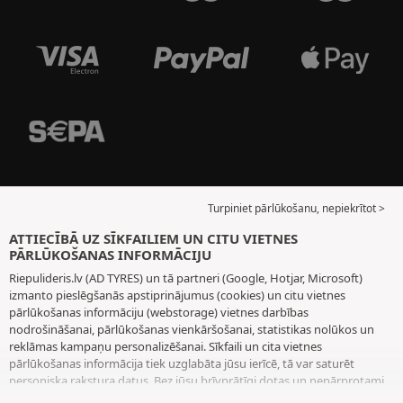
Turpiniet pārlūkošanu, nepiekrītot >
ATTIECĪBĀ UZ SĪKFAILIEM UN CITU VIETNES
PĀRLŪKOŠANAS INFORMĀCIJU
Riepulideris.lv (AD TYRES) un tā partneri (Google, Hotjar, Microsoft)
izmanto pieslēgšanās apstiprinājumus (cookies) un citu vietnes
pārlūkošanas informāciju (webstorage) vietnes darbības
nodrošināšanai, pārlūkošanas vienkāršošanai, statistikas nolūkos un
reklāmas kampaņu personalizēšanai. Sīkfaili un cita vietnes
pārlūkošanas informācija tiek uzglabāta jūsu ierīcē, tā var saturēt
personiska rakstura datus. Bez jūsu brīvprātīgi dotas un nepārprotami
paustas piekrišanas mēs neizvietojam nekādus sīkfailus vai citu vietnes