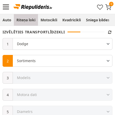
Auto
Riteņa loki
Motocikli
Kvadricikli
Sniega ķēdes
IZVĒLĒTIES TRANSPORTLĪDZEKLI