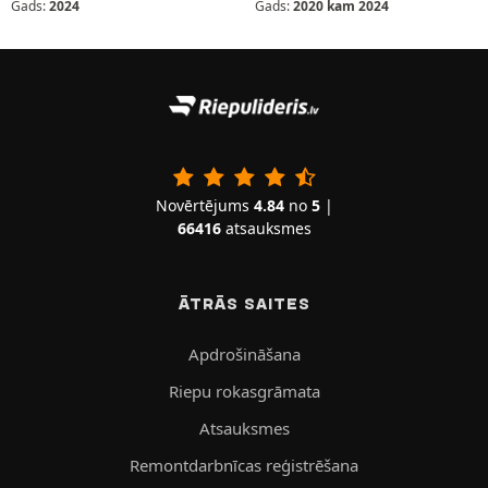
Gads:
2024
Gads:
2020 kam 2024
Novērtējums
4.84
no
5
|
66416
atsauksmes
ĀTRĀS SAITES
Apdrošināšana
Riepu rokasgrāmata
Atsauksmes
Remontdarbnīcas reģistrēšana