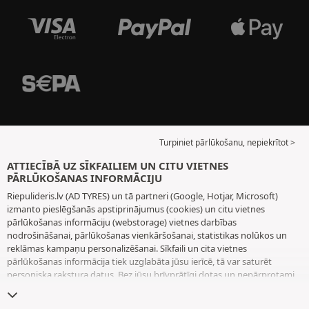
Turpiniet pārlūkošanu, nepiekrītot >
ATTIECĪBĀ UZ SĪKFAILIEM UN CITU VIETNES
PĀRLŪKOŠANAS INFORMĀCIJU
Riepulideris.lv (AD TYRES) un tā partneri (Google, Hotjar, Microsoft)
izmanto pieslēgšanās apstiprinājumus (cookies) un citu vietnes
pārlūkošanas informāciju (webstorage) vietnes darbības
nodrošināšanai, pārlūkošanas vienkāršošanai, statistikas nolūkos un
reklāmas kampaņu personalizēšanai. Sīkfaili un cita vietnes
pārlūkošanas informācija tiek uzglabāta jūsu ierīcē, tā var saturēt
personiska rakstura datus. Bez jūsu brīvprātīgi dotas un nepārprotami
paustas piekrišanas mēs neizvietojam nekādus sīkfailus vai citu vietnes
pārlūkošanas informāciju, izņemot to, kas nepieciešama vietnes